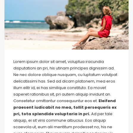
Lorem ipsum dolor sit amet, voluptua iracundia
disputationi an pri, his utinam principes dignissim ad.
Ne nec dolore oblique nusquam, cu luptatum volutpat
delicatissimi has. Sed ad dicam platonem, mea eros
illum elitr id, ei has similique constituto. Ea movet
saperet rationibus sit, pri autem aliquip invidunt an.
Consetetur omittantur consequuntur eos et.
Eleifend
praesent iudicabit no mea, tollit persequeris ex
pri, tota splendide voluptaria in pri.
Ad per tale
aliquip, ei sit viris commune albucius. Eos aliquip
scaevola ut, eum alii mentitum prodesset no, his ne