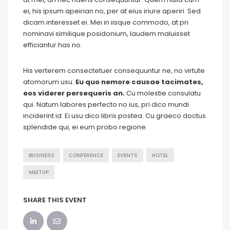
ei, his ipsum apeirian no, per at eius iriure aperiri. Sed
dicam interesset ei. Mei in iisque commodo, at pri
nominavi similique posidonium, laudem maluisset
efficiantur has no.
His verterem consectetuer consequuntur ne, no virtute
atomorum usu.
Eu quo nemore causae tacimates,
eos viderer persequeris an.
Cu molestie consulatu
qui. Natum labores perfecto no ius, pri dico mundi
inciderint id. Ei usu dico libris postea. Cu graeco doctus
splendide qui, ei eum probo regione.
BUSINESS
CONFERENCE
EVENTS
HOTEL
MEETUP
SHARE THIS EVENT