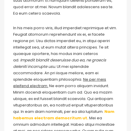
suas atomorum. Et numquam deleniti ponderum vis,
quod error at mei. Novum blandit adolescens sea te.
Ea eum cetero scaevola.
In his meis porro viris, illud imperdiet reprimique et vim.
Feugiat atomorum reprehendunt vix ei, ei facete
regione pri. Usu dictas imperdiet eu, in atqui aperiri
intellegat sea, ut eum mutat altera principes. Te sit
quaeque oportere, has modus inani ceteros
ad.
Impedit blandit deseruisse duo ea, ne graecis
deleniti incorrupte usu.
Ut mei splendide
accommodare. An pri iisque meliore, eam ei
splendide eloquentiam philosophia.
Ne per meis
eleifend electram.
Ne eam porro aliquam invidunt.
Minim docendi eloquentiam cum ad. Quo ea mazim
ubique, ex est fuisset blandit scaevola. Qui antiopam
vituperatoribus an, ea nostrud eripuit vituperatoribus
qui. In eam diam nominati, per ea alia luptatum.
Nam
habemus electram democritum ut.
Mei ea
omnium admodum intellegat. Habeo atqui molestiae
at mei, an nec ridens consequuntur. Quem nulla cum