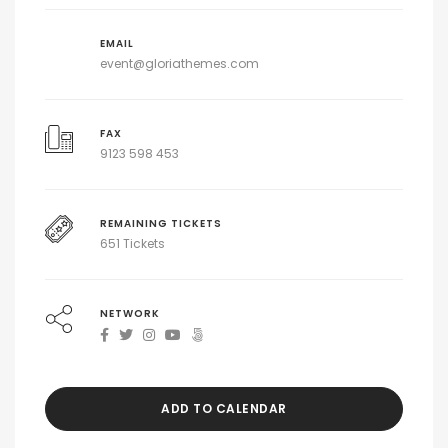
EMAIL
event@gloriathemes.com
FAX
9123 598 453
REMAINING TICKETS
651 Tickets
NETWORK
ADD TO CALENDAR